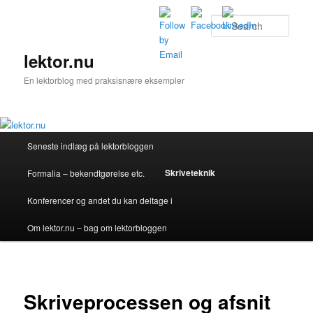
Skip
to
Sear
primary
content
lektor.nu
En lektorblog med praksisnære eksempler
Main
Seneste indlæg på lektorbloggen
menu
Skriveteknik
Formalia – bekendtgørelse etc.
Konferencer og andet du kan deltage i
Om lektor.nu – bag om lektorbloggen
Skriveprocessen og afsnit