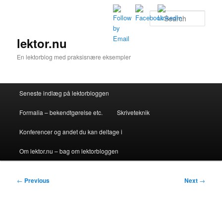
Skip
to
Sear
primary
content
lektor.nu
En lektorblog med praksisnære eksempler
Main
Seneste indlæg på lektorbloggen
menu
Formalia – bekendtgørelse etc.
Skriveteknik
Konferencer og andet du kan deltage i
Om lektor.nu – bag om lektorbloggen
Post
←
Previous
Next
→
navigation