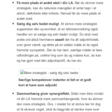
Få mere plads et andet sted i din LA.
Når du skriver mere
strategisk, kan du reducere mængden af antal tegn i et
afsnit, delkriterie eller kriterie. Herved får du mere plads et
andet sted.
Sælg dig selv bedst muligt
. At skrive mere strategisk
supporterer den synsvinkel, at en lektoranmodning også
handler om at sælge sig selv bedst muligt. Du skal med
andre ord altså fremhæve
aaaalt
det fra dit adjunktforløb,
som giver værdi, og dette på en sådan måde at du også
fremstår sympatisk. Det du har lært, særlige måder at løse
udfordringer på, unikke ting som du og måske kun, du kan
og har gjort med den adjunktprofil, du har etc.
Særlige kompetencer indenfor et felt er et godt
kort at have som adjunkt
Sammenhæng giver synergieffekt.
Sidst men ikke mindst
vil din LA fremstå mere sammenhængende, hvis du skriver
den mere strategisk. Dvs. i stedet for at skrive løs for dog
at få skrevet noget, skal du begynde at tænke mere over