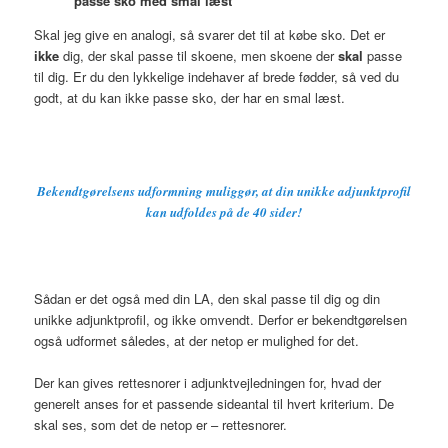
passe sko med smal læst
Skal jeg give en analogi, så svarer det til at købe sko. Det er
ikke
dig, der skal passe til skoene, men skoene der
skal
passe
til dig. Er du den lykkelige indehaver af brede fødder, så ved du
godt, at du kan ikke passe sko, der har en smal læst.
Bekendtgørelsens udformning muliggør, at din unikke adjunktprofil
kan udfoldes på de 40 sider!
Sådan er det også med din LA, den skal passe til dig og din
unikke adjunktprofil, og ikke omvendt. Derfor er bekendtgørelsen
også udformet således, at der netop er mulighed for det.
Der kan gives rettesnorer i adjunktvejledningen for, hvad der
generelt anses for et passende sideantal til hvert kriterium. De
skal ses, som det de netop er – rettesnorer.