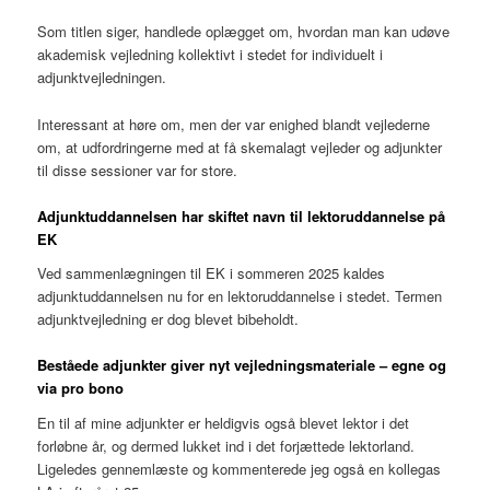
Som titlen siger, handlede oplægget om, hvordan man kan udøve
akademisk vejledning kollektivt i stedet for individuelt i
adjunktvejledningen.
Interessant at høre om, men der var enighed blandt vejlederne
om, at udfordringerne med at få skemalagt vejleder og adjunkter
til disse sessioner var for store.
Adjunktuddannelsen har skiftet navn til lektoruddannelse
på
EK
Ved sammenlægningen til EK i sommeren 2025 kaldes
adjunktuddannelsen nu for en lektoruddannelse i stedet. Termen
adjunktvejledning er dog blevet bibeholdt.
Beståede adjunkter giver nyt vejledningsmateriale
– egne og
via pro bono
En til af mine adjunkter er heldigvis også blevet lektor i det
forløbne år, og dermed lukket ind i det forjættede lektorland.
Ligeledes gennemlæste og kommenterede jeg også en kollegas