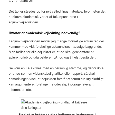
LA i efteråret 25.
Det åbner således op for nyt vejledningsmateriale, hvor netop det
at skrive akademisk var et af fokuspunkterne i
adjunktvejledningen.
Hvorfor er akademisk vejledning nødvendig?
I adjunktvejledningen møder jeg mange forskellige adjunkter, der
kommer med vidt forskellige uddannelsesmæssige baggrunde.
Men fælles for alle adjunkter er, at de skal gennemføre et
adjunktforløb og udarbejde en LA, og også helst bestå den.
Selvom en LA skrives med en personlig stemme, og derfor ikke
er at se som en videnskabelig artikel eller rapport, så skal
anmodningen vise, at adjunkten forstår at formulere sig skriftligt,
kan argumentere, foretage metodevalg, inddrage relevant
information etc.
Undlad at inddrage dine kollegaers læringssyn i