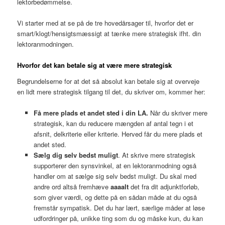
lektorbedømmelse.
Vi starter med at se på de tre hovedårsager til, hvorfor det er
smart/klogt/hensigtsmæssigt at tænke mere strategisk ifht. din
lektoranmodningen.
Hvorfor det kan betale sig at være mere strategisk
Begrundelserne for at det så absolut kan betale sig at overveje
en lidt mere strategisk tilgang til det, du skriver om, kommer her:
Få mere plads et andet sted i din LA.
Når du skriver mere
strategisk, kan du reducere mængden af antal tegn i et
afsnit, delkriterie eller kriterie. Herved får du mere plads et
andet sted.
Sælg dig selv bedst muligt
. At skrive mere strategisk
supporterer den synsvinkel, at en lektoranmodning også
handler om at sælge sig selv bedst muligt. Du skal med
andre ord altså fremhæve
aaaalt
det fra dit adjunktforløb,
som giver værdi, og dette på en sådan måde at du også
fremstår sympatisk. Det du har lært, særlige måder at løse
udfordringer på, unikke ting som du og måske kun, du kan