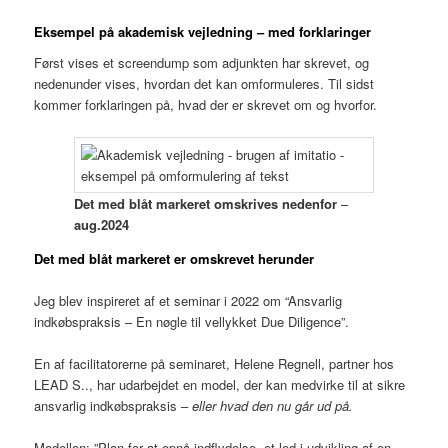
Eksempel
på akademisk vejledning – med forklaringer
Først vises et screendump som adjunkten har skrevet, og
nedenunder vises, hvordan det kan omformuleres. Til sidst
kommer forklaringen på, hvad der er skrevet om og hvorfor.
Det med blåt markeret omskrives nedenfor
–
aug.2024
Det med blåt markeret er omskrevet
herunder
Jeg blev inspireret af et seminar i 2022 om “Ansvarlig
indkøbspraksis – En nøgle til vellykket Due Diligence”.
En af facilitatorerne på seminaret, Helene Regnell, partner hos
LEAD S.., har udarbejdet en model, der kan medvirke til at sikre
ansvarlig indkøbspraksis –
eller hvad den nu går ud på.
Modellen: ”Plan for at opnå indflydelse, et led i udvikling af en