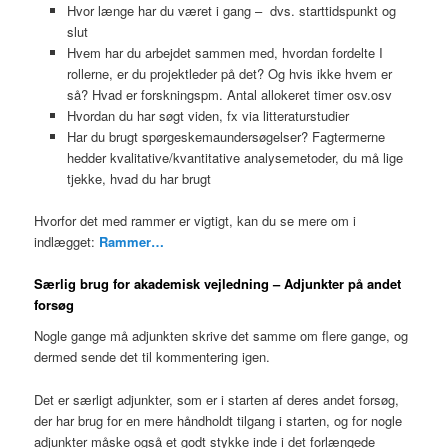
Hvor længe har du været i gang – dvs. starttidspunkt og
slut
Hvem har du arbejdet sammen med, hvordan fordelte I
rollerne, er du projektleder på det? Og hvis ikke hvem er
så? Hvad er forskningspm. Antal allokeret timer osv.osv
Hvordan du har søgt viden, fx via litteraturstudier
Har du brugt spørgeskemaundersøgelser? Fagtermerne
hedder kvalitative/kvantitative analysemetoder, du må lige
tjekke, hvad du har brugt
Hvorfor det med rammer er vigtigt, kan du se mere om i
indlægget:
Rammer…
Særlig brug for akademisk vejledning – Adjunkter på andet
forsøg
Nogle gange må adjunkten skrive det samme om flere gange, og
dermed sende det til kommentering igen.
Det er særligt adjunkter, som er i starten af deres andet forsøg,
der har brug for en mere håndholdt tilgang i starten, og for nogle
adjunkter måske også et godt stykke inde i det forlængede