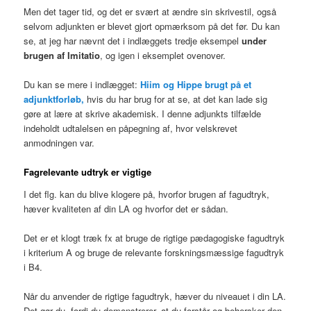
Men det tager tid, og det er svært at ændre sin skrivestil, også
selvom adjunkten er blevet gjort opmærksom på det før. Du kan
se, at jeg har nævnt det i indlæggets tredje eksempel
under
brugen af Imitatio
, og igen i eksemplet ovenover.
Du kan se mere i indlægget:
Hiim og Hippe brugt på et
adjunktforløb,
hvis du har brug for at se, at det kan lade sig
gøre at lære at skrive akademisk. I denne adjunkts tilfælde
indeholdt udtalelsen en påpegning af, hvor velskrevet
anmodningen var.
Fagrelevante udtryk er vigtige
I det flg. kan du blive klogere på, hvorfor brugen af fagudtryk,
hæver kvaliteten af din LA og hvorfor det er sådan.
Det er et klogt træk fx at bruge de rigtige pædagogiske fagudtryk
i kriterium A og bruge de relevante forskningsmæssige fagudtryk
i B4.
Når du anvender de rigtige fagudtryk, hæver du niveauet i din LA.
Det gør du, fordi du demonstrerer, at du forstår og behersker den