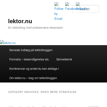
Skip
Skip
to
to
Sear
primary
secondary
content
content
lektor.nu
En lektorblog med praksisnære eksempler
Main
Seneste indlæg på lektorbloggen
menu
Formalia – bekendtgørelse etc.
Skriveteknik
Konferencer og andet du kan deltage i
Om lektor.nu – bag om lektorbloggen
CATEGORY ARCHIVES:
SKRIV MERE STRATEGISK