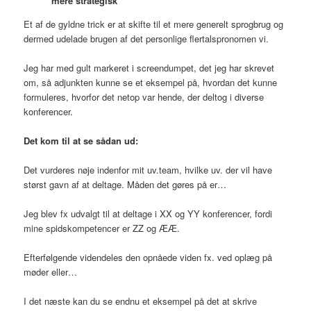
mere strategisk
Et af de gyldne trick er at skifte til et mere generelt sprogbrug og
dermed udelade brugen af det personlige flertalspronomen vi.
Jeg har med gult markeret i screendumpet, det jeg har skrevet
om, så adjunkten kunne se et eksempel på, hvordan det kunne
formuleres, hvorfor det netop var hende, der deltog i diverse
konferencer.
Det kom til at se sådan ud:
Det vurderes nøje indenfor mit uv.team, hvilke uv. der vil have
størst gavn af at deltage. Måden det gøres på er…
Jeg blev fx udvalgt til at deltage i XX og YY konferencer, fordi
mine spidskompetencer er ZZ og ÆÆ.
Efterfølgende videndeles den opnåede viden fx. ved oplæg på
møder eller…
I det næste kan du se endnu et eksempel på det at skrive