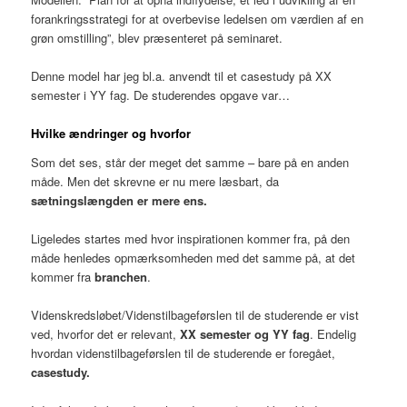
forankringsstrategi for at overbevise ledelsen om værdien af en
grøn omstilling”, blev præsenteret på seminaret.
Denne model har jeg bl.a. anvendt til et casestudy på XX
semester i YY fag. De studerendes opgave var…
Hvilke ændringer og hvorfor
Som det ses, står der meget det samme – bare på en anden
måde. Men det skrevne er nu mere læsbart, da
sætningslængden er mere ens.
Ligeledes startes med hvor inspirationen kommer fra, på den
måde henledes opmærksomheden med det samme på, at det
kommer fra
branchen
.
Videnskredsløbet/Videnstilbageførslen til de studerende er vist
ved, hvorfor det er relevant,
XX semester og YY fag
. Endelig
hvordan videnstilbageførslen til de studerende er foregået,
casestudy.