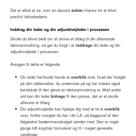
Det er altså at se, som en absolut
sidste
chance for at blive
positivt lektorbedømt.
I
nddrag din leder og din adjunktvejleder i processen
Skulle du bliver bedt om at skrive et tillæg til din afleverede
lektoranmodning, så gør du klogt i at
inddrage
din leder og din
adjunktvejleder i processen.
Årsagen til dette er følgende:
Din leder har/burde havde et
overblik
over, hvad der foregår
på den uddannelse, du underviser på og har måske også
kendskab til den genre en lektoranmodning er. Med andre
ord kan din leder
bidrage
til den proces, det er at skulle
aflevere et tillæg
Din adjunktvejleder kan hjælpe dig med at få et
overblik
over, hvilke mangler du har i din LA, på baggrund af den
følgetekst bedømmerudvalget sender med. Den er nogle
gange lidt kryptisk formuleret og tit i meget generelle
vendinger.