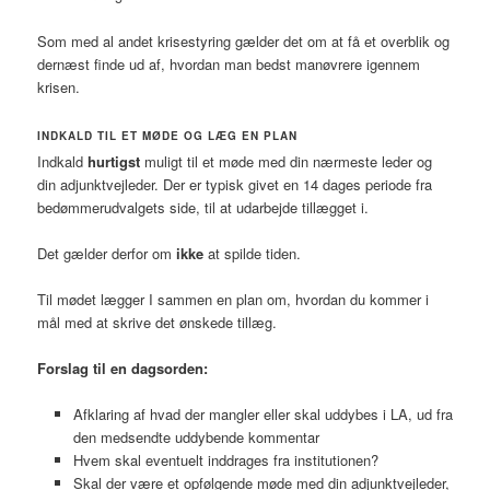
Som med al andet krisestyring gælder det om at få et overblik og
dernæst finde ud af, hvordan man bedst manøvrere igennem
krisen.
INDKALD TIL ET MØDE OG LÆG EN PLAN
Indkald
hurtigst
muligt til et møde med din nærmeste leder og
din adjunktvejleder. Der er typisk givet en 14 dages periode fra
bedømmerudvalgets side, til at udarbejde tillægget i.
Det gælder derfor om
ikke
at spilde tiden.
Til mødet lægger I sammen en plan om, hvordan du kommer i
mål med at skrive det ønskede tillæg.
Forslag til en dagsorden:
Afklaring af hvad der mangler eller skal uddybes i LA, ud fra
den medsendte uddybende kommentar
Hvem skal eventuelt inddrages fra institutionen?
Skal der være et opfølgende møde med din adjunktvejleder,