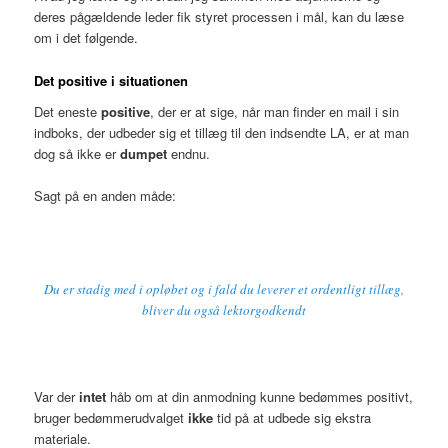
deres pågældende leder fik styret processen i mål, kan du læse
om i det følgende.
Det positive i situationen
Det eneste
positive
, der er at sige, når man finder en mail i sin
indboks, der udbeder sig et tillæg til den indsendte LA, er at man
dog så ikke er
dumpet
endnu.
Sagt på en anden måde:
Du er stadig med i opløbet og i fald du leverer et ordentligt tillæg,
bliver du også lektorgodkendt
Var der
intet
håb om at din anmodning kunne bedømmes positivt,
bruger bedømmerudvalget
ikke
tid på at udbede sig ekstra
materiale.