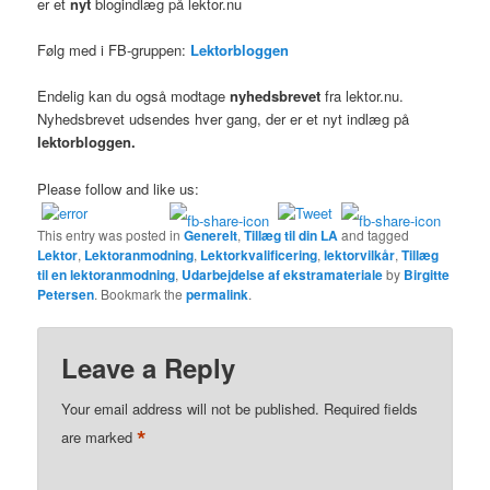
er et
nyt
blogindlæg på lektor.nu
Følg med i FB-gruppen:
Lektorbloggen
Endelig kan du også modtage
nyhedsbrevet
fra lektor.nu.
Nyhedsbrevet udsendes hver gang, der er et nyt indlæg på
lektorbloggen.
Please follow and like us:
This entry was posted in
Generelt
,
Tillæg til din LA
and tagged
Lektor
,
Lektoranmodning
,
Lektorkvalificering
,
lektorvilkår
,
Tillæg
til en lektoranmodning
,
Udarbejdelse af ekstramateriale
by
Birgitte
Petersen
. Bookmark the
permalink
.
Leave a Reply
Your email address will not be published.
Required fields
*
are marked