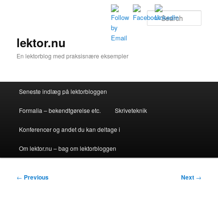
Skip
to
Sear
primary
content
lektor.nu
En lektorblog med praksisnære eksempler
Main
Seneste indlæg på lektorbloggen
menu
Formalia – bekendtgørelse etc.
Skriveteknik
Konferencer og andet du kan deltage i
Om lektor.nu – bag om lektorbloggen
Post
←
Previous
Next
→
navigation