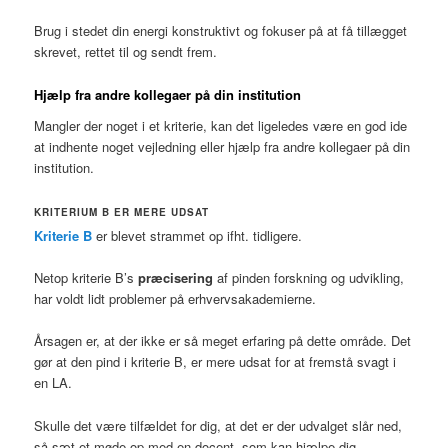
Brug i stedet din energi konstruktivt og fokuser på at få tillægget
skrevet, rettet til og sendt frem.
Hjælp fra andre kollegaer på din institution
Mangler der noget i et kriterie, kan det ligeledes være en god ide
at indhente noget vejledning eller hjælp fra andre kollegaer på din
institution.
KRITERIUM B ER MERE UDSAT
Kriterie B
er blevet strammet op ifht. tidligere.
Netop kriterie B’s
præcisering
af pinden forskning og udvikling,
har voldt lidt problemer på erhvervsakademierne.
Årsagen er, at der ikke er så meget erfaring på dette område. Det
gør at den pind i kriterie B, er mere udsat for at fremstå svagt i
en LA.
Skulle det være tilfældet for dig, at det er der udvalget slår ned,
så sæt et møde op med en docent, som kan hjælpe dig.