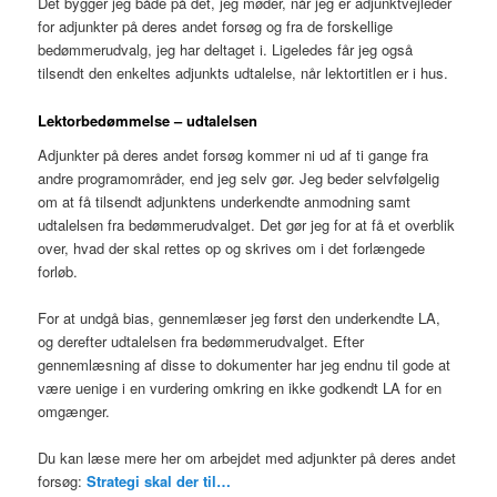
Det bygger jeg både på det, jeg møder, når jeg er adjunktvejleder
for adjunkter på deres andet forsøg og fra de forskellige
bedømmerudvalg, jeg har deltaget i. Ligeledes får jeg også
tilsendt den enkeltes adjunkts udtalelse, når lektortitlen er i hus.
Lektorbedømmelse – udtalelsen
Adjunkter på deres andet forsøg kommer ni ud af ti gange fra
andre programområder, end jeg selv gør. Jeg beder selvfølgelig
om at få tilsendt adjunktens underkendte anmodning samt
udtalelsen fra bedømmerudvalget. Det gør jeg for at få et overblik
over, hvad der skal rettes op og skrives om i det forlængede
forløb.
For at undgå bias, gennemlæser jeg først den underkendte LA,
og derefter udtalelsen fra bedømmerudvalget. Efter
gennemlæsning af disse to dokumenter har jeg endnu til gode at
være uenige i en vurdering omkring en ikke godkendt LA for en
omgænger.
Du kan læse mere her om arbejdet med adjunkter på deres andet
forsøg:
Strategi skal der til…