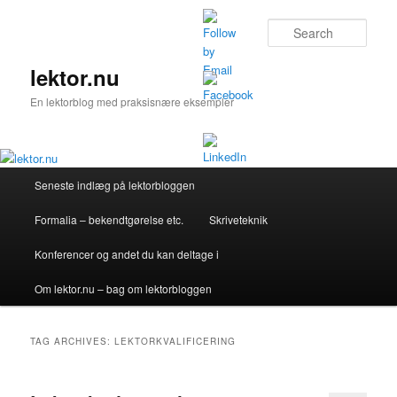
Skip
Skip
to
to
Sear
primary
secondary
content
content
lektor.nu
En lektorblog med praksisnære eksempler
Main
Seneste indlæg på lektorbloggen
menu
Formalia – bekendtgørelse etc.
Skriveteknik
Konferencer og andet du kan deltage i
Om lektor.nu – bag om lektorbloggen
TAG ARCHIVES:
LEKTORKVALIFICERING