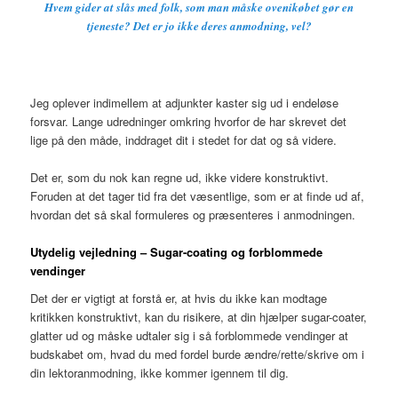
Hvem gider at slås med folk, som man måske ovenikøbet gør en
tjeneste? Det er jo ikke deres anmodning, vel?
Jeg oplever indimellem at adjunkter kaster sig ud i endeløse
forsvar. Lange udredninger omkring hvorfor de har skrevet det
lige på den måde, inddraget dit i stedet for dat og så videre.
Det er, som du nok kan regne ud, ikke videre konstruktivt.
Foruden at det tager tid fra det væsentlige, som er at finde ud af,
hvordan det så skal formuleres og præsenteres i anmodningen.
Utydelig vejledning –
Sugar-coating og forblommede
vendinger
Det der er vigtigt at forstå er, at hvis du ikke kan modtage
kritikken konstruktivt, kan du risikere, at din hjælper sugar-coater,
glatter ud og måske udtaler sig i så forblommede vendinger at
budskabet om, hvad du med fordel burde ændre/rette/skrive om i
din lektoranmodning, ikke kommer igennem til dig.