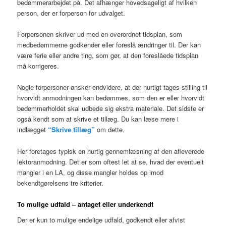
bedømmerarbejdet på. Det afhænger hovedsageligt af hvilken
person, der er forperson for udvalget.
Forpersonen skriver ud med en overordnet tidsplan, som
medbedømmerne godkender eller foreslå ændringer til. Der kan
være ferie eller andre ting, som gør, at den foreslåede tidsplan
må korrigeres.
Nogle forpersoner ønsker endvidere, at der hurtigt tages stilling til
hvorvidt anmodningen kan bedømmes, som den er eller hvorvidt
bedømmerholdet skal udbede sig ekstra materiale. Det sidste er
også kendt som at skrive et tillæg. Du kan læse mere i
indlægget
“Skrive tillæg”
om dette.
Her foretages typisk en hurtig gennemlæsning af den afleverede
lektoranmodning. Det er som oftest let at se, hvad der eventuelt
mangler i en LA, og disse mangler holdes op imod
bekendtgørelsens tre kriterier.
To mulige udfald – antaget eller underkendt
Der er kun to mulige endelige udfald, godkendt eller afvist