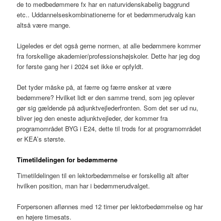
de to medbedømmere fx har en naturvidenskabelig baggrund
etc.. Uddannelseskombinationerne for et bedømmerudvalg kan
altså være mange.
Ligeledes er det også gerne normen, at alle bedømmere kommer
fra forskellige akademier/professionshøjskoler. Dette har jeg dog
for første gang her i 2024 set ikke er opfyldt.
Det tyder måske på, at færre og færre ønsker at være
bedømmere? Hvilket lidt er den samme trend, som jeg oplever
gør sig gældende på adjunktvejlederfronten. Som det ser ud nu,
bliver jeg den eneste adjunktvejleder, der kommer fra
programområdet BYG i E24, dette til trods for at programområdet
er KEA’s største.
Timetildelingen for bedømmerne
Timetildelingen til en lektorbedømmelse er forskellig alt after
hvilken position, man har i bedømmerudvalget.
Forpersonen aflønnes med 12 timer per lektorbedømmelse og har
en højere timesats.