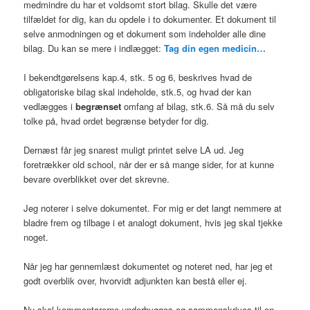
medmindre du har et voldsomt stort bilag. Skulle det være
tilfældet for dig, kan du opdele i to dokumenter. Et dokument til
selve anmodningen og et dokument som indeholder alle dine
bilag. Du kan se mere i indlægget:
Tag din egen medicin…
I bekendtgørelsens kap.4, stk. 5 og 6, beskrives hvad de
obligatoriske bilag skal indeholde, stk.5, og hvad der kan
vedlægges i
begrænset
omfang af bilag, stk.6. Så må du selv
tolke på, hvad ordet begrænse betyder for dig.
Dernæst får jeg snarest muligt printet selve LA ud. Jeg
foretrækker old school, når der er så mange sider, for at kunne
bevare overblikket over det skrevne.
Jeg noterer i selve dokumentet. For mig er det langt nemmere at
bladre frem og tilbage i et analogt dokument, hvis jeg skal tjekke
noget.
Når jeg har gennemlæst dokumentet og noteret ned, har jeg et
godt overblik over, hvorvidt adjunkten kan bestå eller ej.
Nu skal kommentarerne underbygges og sammenskrives til en