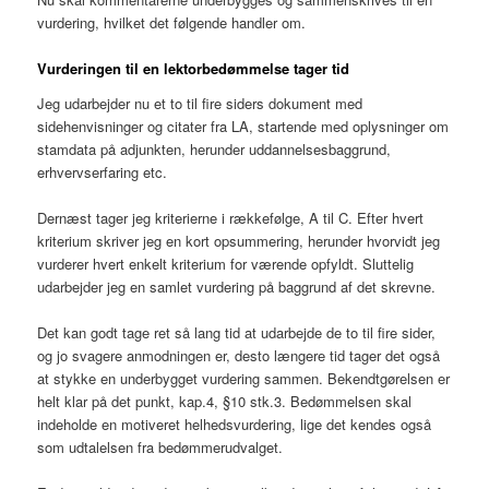
vurdering, hvilket det følgende handler om.
Vurderingen til en lektorbedømmelse tager tid
Jeg udarbejder nu et to til fire siders dokument med
sidehenvisninger og citater fra LA, startende med oplysninger om
stamdata på adjunkten, herunder uddannelsesbaggrund,
erhvervserfaring etc.
Dernæst tager jeg kriterierne i rækkefølge, A til C. Efter hvert
kriterium skriver jeg en kort opsummering, herunder hvorvidt jeg
vurderer hvert enkelt kriterium for værende opfyldt. Sluttelig
udarbejder jeg en samlet vurdering på baggrund af det skrevne.
Det kan godt tage ret så lang tid at udarbejde de to til fire sider,
og jo svagere anmodningen er, desto længere tid tager det også
at stykke en underbygget vurdering sammen. Bekendtgørelsen er
helt klar på det punkt, kap.4, §10 stk.3. Bedømmelsen skal
indeholde en motiveret helhedsvurdering, lige det kendes også
som udtalelsen fra bedømmerudvalget.