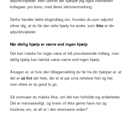
adjunktvejleder. Men udover det hjælper jeg også indimellem
kollegaer, pro bono, med deres lektoranmodning.
Derfor handler dette blogindlæg om, hvordan du som adjunkt
sikrer dig, at du får den rette hjælp fra andre, som
ikke
er din
adjunktvejleder.
Når dårlig hjælp er værre end ingen hjælp
Det kan måske for nogle være et lidt provokerende indlæg, men
dårlig hjælp kan faktisk være værre end ingen hjælp.
Årsagen er, at hvis den tilbagemelding du får fra din hjælper er, at
det er
så fint
det hele, der er et par små rettelser hist og her,
men ellers er du good to go.
Så overvejer du måske ikke, om det kan forholde sig anderledes.
Det er menneskeligt, og hvem vil ikke gerne have ros og
forsikres om, at alt er i den skønneste orden?