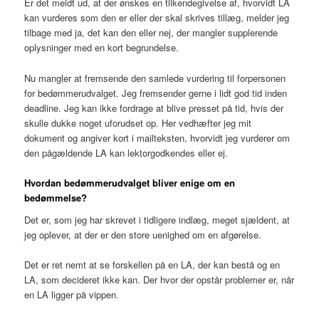
Er det meldt ud, at der ønskes en tilkendegivelse af, hvorvidt LA
kan vurderes som den er eller der skal skrives tillæg, melder jeg
tilbage med ja, det kan den eller nej, der mangler supplerende
oplysninger med en kort begrundelse.
Nu mangler at fremsende den samlede vurdering til forpersonen
for bedømmerudvalget. Jeg fremsender gerne i lidt god tid inden
deadline. Jeg kan ikke fordrage at blive presset på tid, hvis der
skulle dukke noget uforudset op. Her vedhæfter jeg mit
dokument og angiver kort i mailteksten, hvorvidt jeg vurderer om
den pågældende LA kan lektorgodkendes eller ej.
Hvordan bedømmerudvalget bliver enige om en
bedømme
lse?
Det er, som jeg har skrevet i tidligere indlæg, meget sjældent, at
jeg oplever, at der er den store uenighed om en afgørelse.
Det er ret nemt at se forskellen på en LA, der kan bestå og en
LA, som decideret ikke kan. Der hvor der opstår problemer er, når
en LA ligger på vippen.