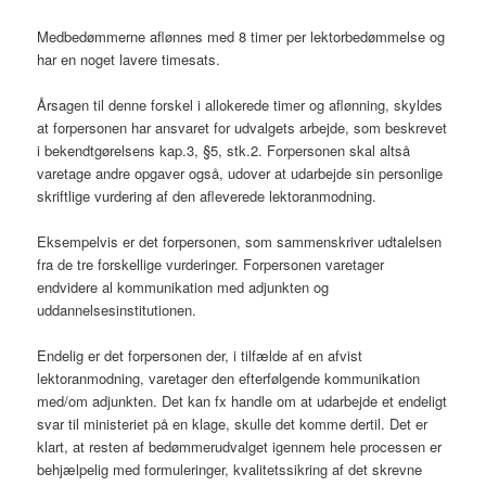
Medbedømmerne aflønnes med 8 timer per lektorbedømmelse og
har en noget lavere timesats.
Årsagen til denne forskel i allokerede timer og aflønning, skyldes
at forpersonen har ansvaret for udvalgets arbejde, som beskrevet
i bekendtgørelsens kap.3, §5, stk.2. Forpersonen skal altså
varetage andre opgaver også, udover at udarbejde sin personlige
skriftlige vurdering af den afleverede lektoranmodning.
Eksempelvis er det forpersonen, som sammenskriver udtalelsen
fra de tre forskellige vurderinger. Forpersonen varetager
endvidere al kommunikation med adjunkten og
uddannelsesinstitutionen.
Endelig er det forpersonen der, i tilfælde af en afvist
lektoranmodning, varetager den efterfølgende kommunikation
med/om adjunkten. Det kan fx handle om at udarbejde et endeligt
svar til ministeriet på en klage, skulle det komme dertil. Det er
klart, at resten af bedømmerudvalget igennem hele processen er
behjælpelig med formuleringer, kvalitetssikring af det skrevne