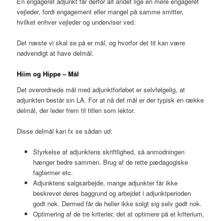
En engageret adjunkt får derfor alt andet lige en mere engageret
vejleder, fordi engagement eller mangel på samme smitter,
hvilket enhver vejleder og underviser ved.
Det næste vi skal se på er mål, og hvorfor det tit kan være
nødvendigt at have delmål.
Hiim og Hippe – Mål
Det overordnede mål med adjunktforløbet er selvfølgelig, at
adjunkten består sin LA. For at nå det mål er der typisk en række
delmål, der leder frem til titlen som lektor.
Disse delmål kan fx se sådan ud:
Styrkelse af adjunktens skriftlighed, så anmodningen
hænger bedre sammen. Brug af de rette pædagogiske
fagtermer etc.
Adjunktens salgsarbejde, mange adjunkter får ikke
beskrevet deres baggrund og arbejdet i adjunktperioden
godt nok. Dermed får de heller ikke solgt sig selv godt nok.
Optimering af de tre kriterier, det at optimere på et kriterium,