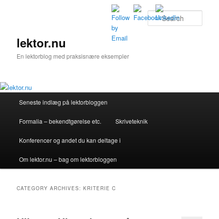
Skip
Skip
to
to
Sear
primary
secondary
content
content
lektor.nu
En lektorblog med praksisnære eksempler
Main
Seneste indlæg på lektorbloggen
menu
Formalia – bekendtgørelse etc.
Skriveteknik
Konferencer og andet du kan deltage i
Om lektor.nu – bag om lektorbloggen
CATEGORY ARCHIVES:
KRITERIE C