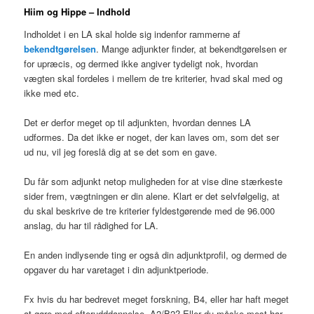
Hiim og Hippe – Indhold
Indholdet i en LA skal holde sig indenfor rammerne af
bekendtgørelsen
. Mange adjunkter finder, at bekendtgørelsen er
for upræcis, og dermed ikke angiver tydeligt nok, hvordan
vægten skal fordeles i mellem de tre kriterier, hvad skal med og
ikke med etc.
Det er derfor meget op til adjunkten, hvordan dennes LA
udformes. Da det ikke er noget, der kan laves om, som det ser
ud nu, vil jeg foreslå dig at se det som en gave.
Du får som adjunkt netop muligheden for at vise dine stærkeste
sider frem, vægtningen er din alene. Klart er det selvfølgelig, at
du skal beskrive de tre kriterier fyldestgørende med de 96.000
anslag, du har til rådighed for LA.
En anden indlysende ting er også din adjunktprofil, og dermed de
opgaver du har varetaget i din adjunktperiode.
Fx hvis du har bedrevet meget forskning, B4, eller har haft meget
at gøre med efterudddannelse, A2/B2? Eller du måske mest har