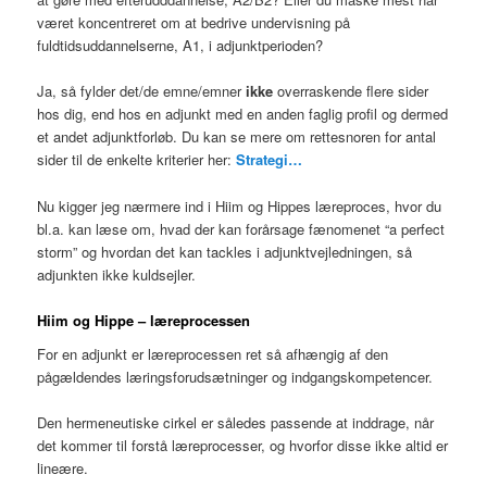
været koncentreret om at bedrive undervisning på
fuldtidsuddannelserne, A1, i adjunktperioden?
Ja, så fylder det/de emne/emner
ikke
overraskende flere sider
hos dig, end hos en adjunkt med en anden faglig profil og dermed
et andet adjunktforløb. Du kan se mere om rettesnoren for antal
sider til de enkelte kriterier her:
Strategi…
Nu kigger jeg nærmere ind i Hiim og Hippes læreproces, hvor du
bl.a. kan læse om, hvad der kan forårsage fænomenet “a perfect
storm” og hvordan det kan tackles i adjunktvejledningen, så
adjunkten ikke kuldsejler.
Hiim og Hippe – læreprocessen
For en adjunkt er læreprocessen ret så afhængig af den
pågældendes læringsforudsætninger og indgangskompetencer.
Den hermeneutiske cirkel er således passende at inddrage, når
det kommer til forstå læreprocesser, og hvorfor disse ikke altid er
lineære.