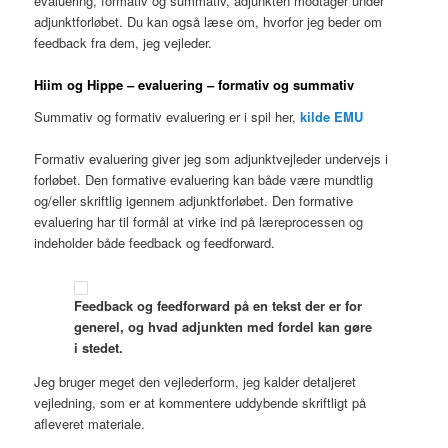
evaluering, formativ og summativ, adjunkten modtager under
adjunktforløbet. Du kan også læse om, hvorfor jeg beder om
feedback fra dem, jeg vejleder.
Hiim og Hippe – evaluering – formativ og summativ
Summativ og formativ evaluering er i spil her,
kilde EMU
Formativ evaluering giver jeg som adjunktvejleder undervejs i
forløbet. Den formative evaluering kan både være mundtlig
og/eller skriftlig igennem adjunktforløbet. Den formative
evaluering har til formål at virke ind på læreprocessen og
indeholder både feedback og feedforward.
Feedback og feedforward på en tekst der er for
generel, og hvad adjunkten med fordel kan gøre
i stedet.
Jeg bruger meget den vejlederform, jeg kalder detaljeret
vejledning, som er at kommentere uddybende skriftligt på
afleveret materiale.