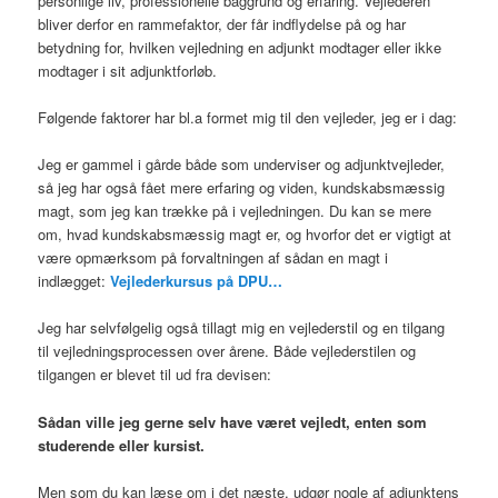
personlige liv, professionelle baggrund og erfaring. Vejlederen
bliver derfor en rammefaktor, der får indflydelse på og har
betydning for, hvilken vejledning en adjunkt modtager eller ikke
modtager i sit adjunktforløb.
Følgende faktorer har bl.a formet mig til den vejleder, jeg er i dag:
Jeg er gammel i gårde både som underviser og adjunktvejleder,
så jeg har også fået mere erfaring og viden, kundskabsmæssig
magt, som jeg kan trække på i vejledningen. Du kan se mere
om, hvad kundskabsmæssig magt er, og hvorfor det er vigtigt at
være opmærksom på forvaltningen af sådan en magt i
indlægget:
Vejlederkursus på DPU…
Jeg har selvfølgelig også tillagt mig en vejlederstil og en tilgang
til vejledningsprocessen over årene. Både vejlederstilen og
tilgangen er blevet til ud fra devisen:
Sådan ville jeg gerne selv have været vejledt, enten som
studerende eller kursist.
Men som du kan læse om i det næste, udgør nogle af adjunktens