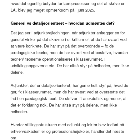
hvad det egentlig betyder for læreprocessen og det at skrive en
LA, blev jeg meget opmærksom på i juni 2025.
Generel vs detaljeorienteret – hvordan udmøntes det?
Det jeg ser i adjunktvejledningen, når adjunkter anlægger en for
generel vinkel på det skrevne i et kritium er, at de har svært ved
at være konkrete. De har styr på det overordnede – fx de
pædagogiske teorier, men de har svært ved at beskrive, hvordan
teorien/ teorierne operationaliseres i klasserummet, i
udviklingsopgaverne etc. De har altså styr på helheden, men ikke
delene.
Adjunkter, der er detaljeorienteret, har gerne helt styr på, hvad de
gør, fx i klasserummet, men de har svært ved at oversætte det
ind i en pædagogisk teori. De skriver tit anekdotisk og mener, at
det er forklaring nok. De har altså styr på delene, men ikke
helheden.
Hvorfor stillingsstrukturen med adjunkt og lektor blev indført på
erhvervsakademier og professionshøjskoler, handler det næste
om.