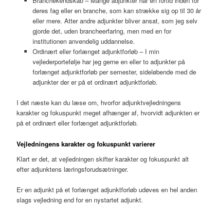
Branchekendskab – Mange adjunkter har en fortid inden for
deres fag eller en branche, som kan strække sig op til 30 år
eller mere. Atter andre adjunkter bliver ansat, som jeg selv
gjorde det, uden brancheerfaring, men med en for
institutionen anvendelig uddannelse.
Ordinært eller forlænget adjunktforløb – I min
vejlederportefølje har jeg gerne en eller to adjunkter på
forlænget adjunktforløb per semester, sideløbende med de
adjunkter der er på et ordinært adjunktforløb.
I det næste kan du læse om, hvorfor adjunktvejledningens
karakter og fokuspunkt meget afhænger af, hvorvidt adjunkten er
på et ordinært eller forlænget adjunktforløb.
Vejledningens karakter og fokuspunkt varierer
Klart er det, at vejledningen skifter karakter og fokuspunkt alt
efter adjunktens læringsforudsætninger.
Er en adjunkt på et forlænget adjunktforløb udøves en hel anden
slags vejledning end for en nystartet adjunkt.