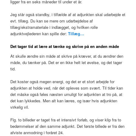
ligger fra en seks måneder til under et år.
Jeg står også standby, i tilfælde af at adjunkten skal udarbejde et
evt. tillæg. Du kan se mere om udarbejdelse af
tillæg/ekstramateriale i indlægget, og hvilken rolle
adjunktvejlederen kan spille der:
Tillæg…
Det tager tid at lære at tænke og skrive på en anden måde
At skulle ændre sin måde at skrive på kræver, at du ændrer den
måde, du tænker på. Det er en ikke helt let øvelse, og det tager
tid.
Det koster også megen energi, og det er et stort arbejde for
adjunkten at holde ved, når det opleves som svært. Til tider kan
det måske også føles næsten umuligt for adjunkten at tro på, at
det kan lykkedes. Men alt kan læres, og især hvis adjunkten
virkelig vil.
Flg. to billeder er taget fra et intensivt forløb, og viser klip fra to
bedømmelser af den samme adjunkt. Det første billede er fra den
afviste anmodning i foråret 24.