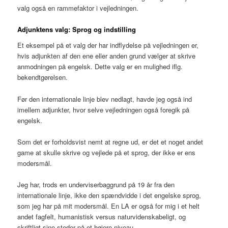
valg også en rammefaktor i vejledningen.
Adjunktens valg: Sprog og indstilling
Et eksempel på et valg der har indflydelse på vejledningen er,
hvis adjunkten af den ene eller anden grund vælger at skrive
anmodningen på engelsk. Dette valg er en mulighed iflg.
bekendtgørelsen.
Før den internationale linje blev nedlagt, havde jeg også ind
imellem adjunkter, hvor selve vejledningen også foregik på
engelsk.
Som det er forholdsvist nemt at regne ud, er det et noget andet
game at skulle skrive og vejlede på et sprog, der ikke er ens
modersmål.
Jeg har, trods en underviserbaggrund på 19 år fra den
internationale linje, ikke den spændvidde i det engelske sprog,
som jeg har på mit modersmål. En LA er også for mig i et helt
andet fagfelt, humanistisk versus naturvidenskabeligt, og
skriftligt sine steder på et højere niveau.