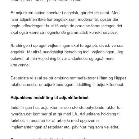
Er adjunkten native speaker i engelsk, går det ret nemt. Men
hvor adjunkten ikke har engelsk som modersmål, opstår der
nogle udfordringer i fx at få valgt de præcise formuleringer, det
skal også være så nogenlunde grammatisk korrekt osv.osv.
Ændringen i sproget vejledningen skal foregå på, dansk versus
engelsk, får altså uundgåeligt betydning ind i vejledningen. Jeg
oplever, at min vejledning bliver anderledes og også mere
krævende.
Det sidste vi skal se på omkring rammefaktorer i Hiim og Hippes
relationsmodel, er adjunktens egen indstilling til adjunktforløbet.
Adjunktens indstilling til adjunktforløbet.
Indstillingen hos adjunkten er den største betydende faktor for,
hvordan det kommer til at gå med LA. Adjunktens holdning til
forløbet, interessen for at arbejde med opgaverne,
implementeringen af rettelser etc. påvirker mig som vejleder.