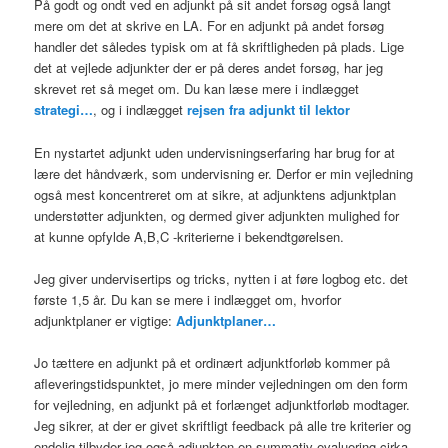
På godt og ondt ved en adjunkt på sit andet forsøg også langt
mere om det at skrive en LA. For en adjunkt på andet forsøg
handler det således typisk om at få skriftligheden på plads. Lige
det at vejlede adjunkter der er på deres andet forsøg, har jeg
skrevet ret så meget om. Du kan læse mere i indlægget
strategi…
, og i indlægget
rejsen fra adjunkt til lektor
En nystartet adjunkt uden undervisningserfaring har brug for at
lære det håndværk, som undervisning er. Derfor er min vejledning
også mest koncentreret om at sikre, at adjunktens adjunktplan
understøtter adjunkten, og dermed giver adjunkten mulighed for
at kunne opfylde A,B,C -kriterierne i bekendtgørelsen.
Jeg giver undervisertips og tricks, nytten i at føre logbog etc. det
første 1,5 år. Du kan se mere i indlægget om, hvorfor
adjunktplaner er vigtige:
Adjunktplaner…
Jo tættere en adjunkt på et ordinært adjunktforløb kommer på
afleveringstidspunktet, jo mere minder vejledningen om den form
for vejledning, en adjunkt på et forlænget adjunktforløb modtager.
Jeg sikrer, at der er givet skriftligt feedback på alle tre kriterier og
endelig tilbyder jeg også adjunkten en summativ evaluering cirka