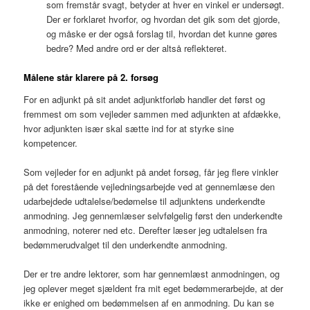
som fremstår svagt, betyder at hver en vinkel er undersøgt.
Der er forklaret hvorfor, og hvordan det gik som det gjorde,
og måske er der også forslag til, hvordan det kunne gøres
bedre? Med andre ord er der altså reflekteret.
Målene står klarere på 2. forsøg
For en adjunkt på sit andet adjunktforløb handler det først og
fremmest om som vejleder sammen med adjunkten at afdække,
hvor adjunkten især skal sætte ind for at styrke sine
kompetencer.
Som vejleder for en adjunkt på andet forsøg, får jeg flere vinkler
på det forestående vejledningsarbejde ved at gennemlæse den
udarbejdede udtalelse/bedømelse til adjunktens underkendte
anmodning. Jeg gennemlæser selvfølgelig først den underkendte
anmodning, noterer ned etc. Derefter læser jeg udtalelsen fra
bedømmerudvalget til den underkendte anmodning.
Der er tre andre lektorer, som har gennemlæst anmodningen, og
jeg oplever meget sjældent fra mit eget bedømmerarbejde, at der
ikke er enighed om bedømmelsen af en anmodning. Du kan se