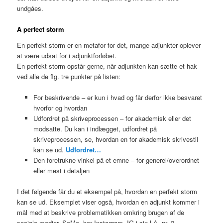
undgåes.
A perfect storm
En perfekt storm er en metafor for det, mange adjunkter oplever
at være udsat for i adjunktforløbet.
En perfekt storm opstår gerne, når adjunkten kan sætte et hak
ved alle de flg. tre punkter på listen:
For beskrivende – er kun i hvad og får derfor ikke besvaret
hvorfor og hvordan
Udfordret på skriveprocessen – for akademisk eller det
modsatte. Du kan i indlægget, udfordret på
skriveprocessen, se, hvordan en for akademisk skrivestil
kan se ud.
Udfordret…
Den foretrukne vinkel på et emne – for generel/overordnet
eller mest i detaljen
I det følgende får du et eksempel på, hvordan en perfekt storm
kan se ud. Eksemplet viser også, hvordan en adjunkt kommer i
mål med at beskrive problematikken omkring brugen af de
sociale medier, SoMe, her Instagram, IG i sin LA. nr. 2.