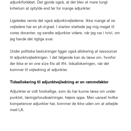
adjunktforløbet. Det gjorde også, at det blev et mere tungt
kriterium at opfylde end før for mange adjunkter.
Ligeledes ramte det også adjunktvejlederne. Ikke mange af os
vejledere har en ph.d-grad. I starten støttede jeg mig meget til
vores docenter, og sendte adjunkter videre, når jeg var i tvivl, om
jeg havde det rigtige svar.
Under politiske beslutninger ligger også allokering af ressourcer
til adjunktvejledningen. I det følgende kan du læse om, hvorfor
der ikke er en one size fits all ifht. tidsallokeringen, når det
kommer til vejledning af adjunkter.
Tidsallokering til adjunktvejledning er en rammefaktor
Adjunkter er vidt forskellige, som du har kunne læse om under
punktet, læringsforudsætninger, højere oppe. Men uanset hvilke
kompetencer adjunkter har, kommer de ikke uden om at arbejde
med LA.