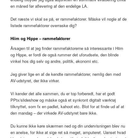
en måned før aflevering af den endelige LA.
Det næste vi skal se på, er rammefaktorer. Måske vil nogle af de
listede rammefaktorer overraske dig?
Hiim og Hippe – rammefaktorer
Årsagen til at jeg finder rammefaktorerne så interessante i Hiim
og Hippe, er fordi de også rummer det uforudsete, den blinde
vinkel hos dig selv og andre, politik, økonomi etc.
Jeg giver lige en af de kendte rammefaktorer, nemlig den med
AV-udstyret, der ikke virker.
Vi kender det alle sammen, du er top forberedt, har et godt
PPtx/slideshow og måske også et synkront digitalt værktøj
tilknyttet, som fx en padlet, kahoot etc. Blot for at finde ud af at
den mandag – der virkede AV-udstyret bare ikke.
Du kunne ikke køre skærmen ned og din undervisningen blev nu
en anelse, for ikke at sige ret så meget, amputeret. Uanset hvad