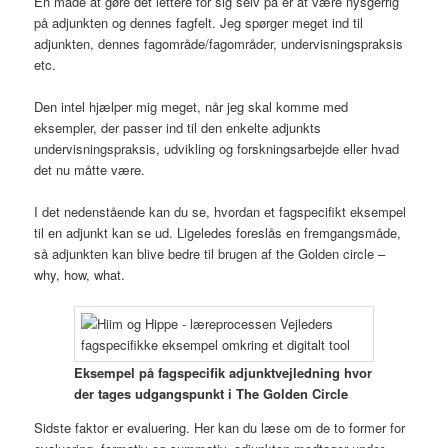
En måde at gøre det lettere for sig selv på er at være nysgerrig
på adjunkten og dennes fagfelt. Jeg spørger meget ind til
adjunkten, dennes fagområde/fagområder, undervisningspraksis
etc.
Den intel hjælper mig meget, når jeg skal komme med
eksempler, der passer ind til den enkelte adjunkts
undervisningspraksis, udvikling og forskningsarbejde eller hvad
det nu måtte være.
I det nedenstående kan du se, hvordan et fagspecifikt eksempel
til en adjunkt kan se ud. Ligeledes foreslås en fremgangsmåde,
så adjunkten kan blive bedre til brugen af the Golden circle –
why, how, what.
Eksempel på fagspecifik adjunktvejledning hvor
der tages udgangspunkt i The Golden Circle
Sidste faktor er evaluering. Her kan du læse om de to former for