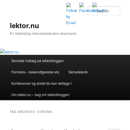
Skip
Skip
to
to
Sear
primary
secondary
content
content
lektor.nu
En lektorblog med praksisnære eksempler
Main
Seneste indlæg på lektorbloggen
menu
Formalia – bekendtgørelse etc.
Skriveteknik
Konferencer og andet du kan deltage i
Om lektor.nu – bag om lektorbloggen
TAG ARCHIVES:
CORONA