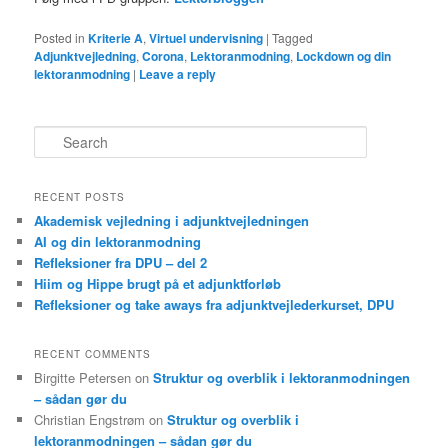
Posted in
Kriterie A
,
Virtuel undervisning
|
Tagged
Adjunktvejledning
,
Corona
,
Lektoranmodning
,
Lockdown og din
lektoranmodning
|
Leave a reply
S
e
a
r
RECENT POSTS
c
Akademisk vejledning i adjunktvejledningen
h
AI og din lektoranmodning
Refleksioner fra DPU – del 2
Hiim og Hippe brugt på et adjunktforløb
Refleksioner og take aways fra adjunktvejlederkurset, DPU
RECENT COMMENTS
Birgitte Petersen
on
Struktur og overblik i lektoranmodningen
– sådan gør du
Christian Engstrøm
on
Struktur og overblik i
lektoranmodningen – sådan gør du