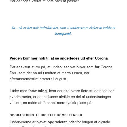
Har der også været mindre børn at passe?
Ja – så er der nok indtrådt det, som vi undervisere elsker at kalde et
benspænd.
Verden kommer nok til at se anderledes ud
efter Corona
Det er svært at tro på, at underviserlivet bliver som
før
Corona.
Dvs. som det så ud i midten af marts i 2020, når
efterårssemestret starter til august.
I tider med
fortætning
, hvor der skal være flere studerende per
kvadratmeter, er det at kunne afvikle en del af undervisningen
virtuelt, en måde at få skabt mere fysisk plads på.
OPGRADERING AF DIGITALE KOMPETENCER
Underviserne er blevet
opgraderet
indenfor brugen af digitale